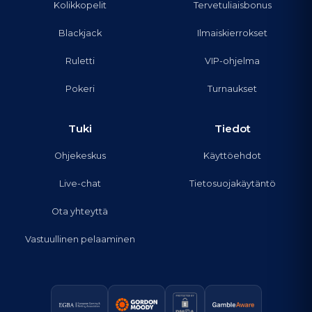
Kolikkopelit
Tervetuliaisbonus
Blackjack
Ilmaiskierrokset
Ruletti
VIP-ohjelma
Pokeri
Turnaukset
Tuki
Tiedot
Ohjekeskus
Käyttöehdot
Live-chat
Tietosuojakäytäntö
Ota yhteyttä
Vastuullinen pelaaminen