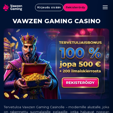
Kirjaudu sisään
Rekisteröidy
VAWZEN GAMING CASINO
Tervetuloa Vawzen Gaming Casinolle – modernille alustalle, joka
on rakennettu suomalaisille pelaajille, jotka haluavat nopean