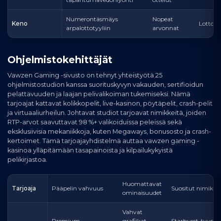
Numerontäsmäys
Nopeat
Keno
Lottoha
arpalottotyyliin
arvonnat
Ohjelmistokehittäjät
Vawzen Gaming -sivusto on tehnyt yhteistyötä 25
ohjelmistostudion kanssa suorituskyvyn vakauden, sertifioidun
pelattavuuden ja laajan pelivalikoiman tukemiseksi. Nämä
tarjoajat kattavat kolikkopelit, live-kasinon, pöytäpelit, crash-pelit
ja virtuaaliurheilun. Johtavat studiot tarjoavat nimikkeitä, joiden
RTP-arvot saavuttavat 98 %+ valikoiduissa peleissä sekä
eksklusiivisia mekaniikkoja, kuten Megaways, bonusosto ja crash-
kertoimet. Tämä tarjoajayhdistelmä auttaa vawzen gaming -
kasinoa ylläpitämään tasapainoista ja kilpailukykyistä
pelikirjastoa.
Huomattavat
Tarjoaja
Pääpelin vahvuus
Suositut nimikke
ominaisuudet
Vahvat
Premium-
grafiikat,
Starburst-tyyppi