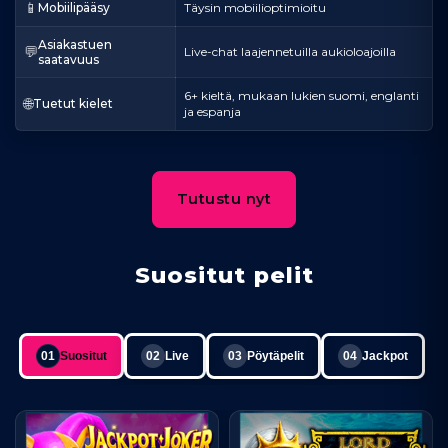
📱
Mobiilipääsy
Täysin mobiilioptimioitu
Asiakastuen
💬
Live-chat laajennetuilla aukioloajoilla
saatavuus
6+ kieltä, mukaan lukien suomi, englanti
🌐
Tuetut kielet
ja espanja
Tutustu nyt
Suositut pelit
01
Suositut
02
Live
03
Pöytäpelit
04
Jackpot