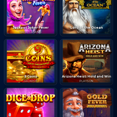
Jackpot Joker Fever
Lord of the Ocean
TADA GAMING
NOVOMATIC
9 Coins
Arizona Heist: Hold and Win
JACKPOT
PLAYSON