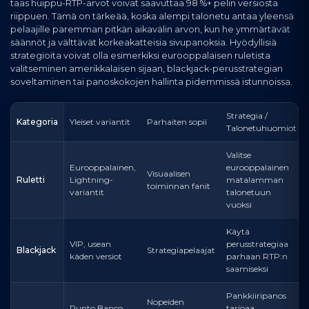
taas huippu-RTP-arvot voivat saavuttaa 98 %+ pelin versiosta
riippuen. Tämä on tärkeää, koska alempi talonetu antaa yleensä
pelaajille paremman pitkän aikavälin arvon, kun he ymmärtävät
säännöt ja välttävät korkeakatteisia sivupanoksia. Hyödyllisiä
strategioita voivat olla esimerkiksi eurooppalaisen ruletista
valitseminen amerikkalaisen sijaan, blackjack-perusstrategian
soveltaminen tai panoskokojen hallinta pidemmissä istunnoissa.
Strategia /
Kategoria
Yleiset variantit
Parhaiten sopii
Talonetuhuomiot
Valitse
Eurooppalainen,
eurooppalainen
Visuaalisen
Ruletti
Lightning-
matalamman
toiminnan fanit
variantit
talonetuun
vuoksi
Käytä
VIP, usean
perusstrategiaa
Blackjack
Strategiapelaajat
käden versiot
parhaan RTP:n
saamiseksi
Pankkiiripanos
Nopeiden
Punto Banco,
tarjoaa